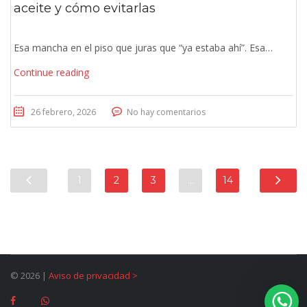
aceite y cómo evitarlas
Esa mancha en el piso que juras que “ya estaba ahí”. Esa…
Continue reading
26 febrero, 2026
No hay comentarios
1
2
3
…
14
© 2026 |
Aviso de privacidad
>