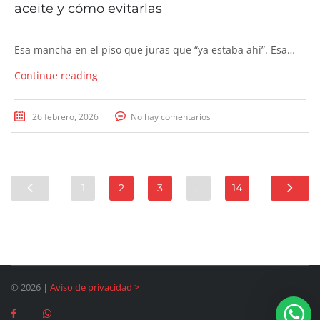
aceite y cómo evitarlas
Esa mancha en el piso que juras que “ya estaba ahí”. Esa…
Continue reading
26 febrero, 2026
No hay comentarios
1
2
3
…
14
© 2026 |
Aviso de privacidad
>