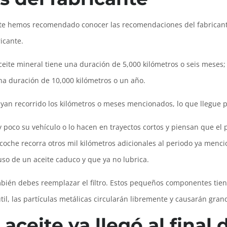
te hemos recomendado conocer las recomendaciones del fabricante,
icante.
ite mineral tiene una duración de 5,000 kilómetros o seis meses; e
una duración de 10,000 kilómetros o un año.
ayan recorrido los kilómetros o meses mencionados, lo que llegue 
co su vehículo o lo hacen en trayectos cortos y piensan que el 
oche recorra otros mil kilómetros adicionales al periodo ya menci
so de un aceite caduco y que ya no lubrica.
mbién debes reemplazar el filtro. Estos pequeños componentes tien
til, las partículas metálicas circularán libremente y causarán gra
aceite ya llegó al final d