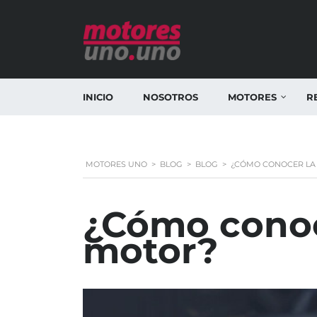
INICIO
NOSOTROS
MOTORES
R
MOTORES UNO
>
BLOG
>
BLOG
>
¿CÓMO CONOCER LA V
¿Cómo conoce
motor?