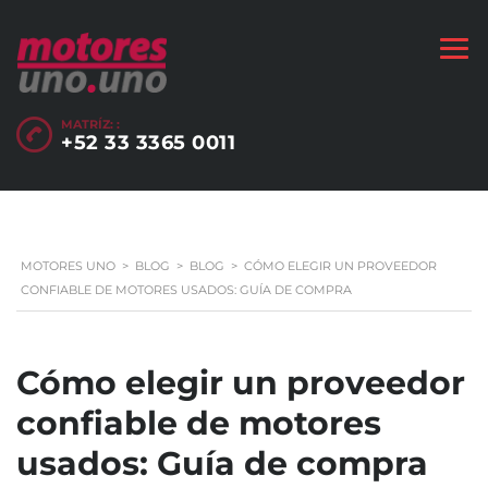
MATRÍZ: :
+52 33 3365 0011
MOTORES UNO
>
BLOG
>
BLOG
>
CÓMO ELEGIR UN PROVEEDOR
CONFIABLE DE MOTORES USADOS: GUÍA DE COMPRA
Cómo elegir un proveedor
confiable de motores
usados: Guía de compra