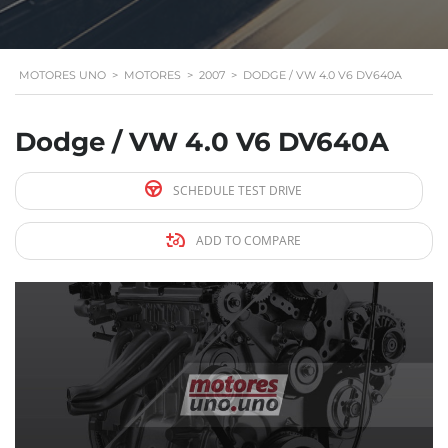
MOTORES UNO
>
MOTORES
>
2007
>
DODGE / VW 4.0 V6 DV640A
Dodge / VW 4.0 V6 DV640A
SCHEDULE TEST DRIVE
ADD TO COMPARE