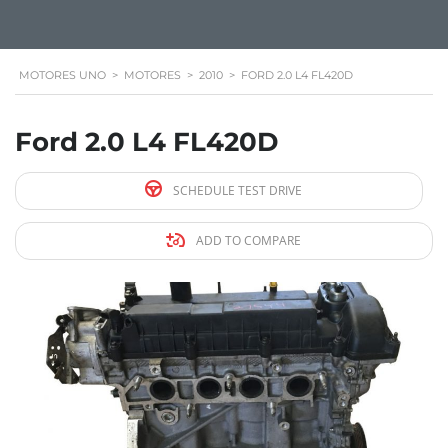
MOTORES UNO
>
MOTORES
>
2010
>
FORD 2.0 L4 FL420D
Ford 2.0 L4 FL420D
SCHEDULE TEST DRIVE
ADD TO COMPARE