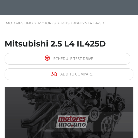
MOTORES UNO
>
MOTORES
>
MITSUBISHI 2.5 L4 IL425D
Mitsubishi 2.5 L4 IL425D
SCHEDULE TEST DRIVE
ADD TO COMPARE