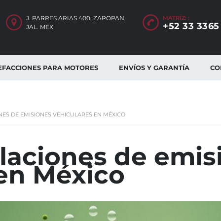
J. PARRES ARIAS 400, ZAPOPAN,
MATRÍZ: :
+52 33 3365
JAL. MEX
EFACCIONES PARA MOTORES
ENVÍOS Y GARANTÍA
CO
ES DE EMISIONES VEHICULARES EN MÉXICO
laciones de emis
 en México