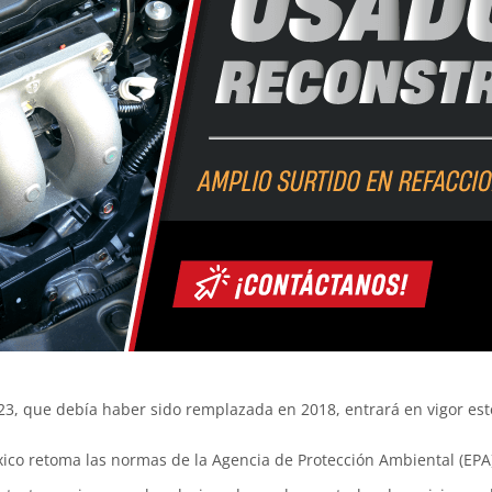
 que debía haber sido remplazada en 2018, entrará en vigor este 
co retoma las normas de la Agencia de Protección Ambiental (EPA)