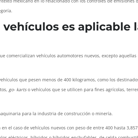
contexto mexicano en lo relacionado con los controles de emisione
goría.
 vehículos es aplicable 
ue comercializan vehículos automotores nuevos, excepto aquellas c
vehículos que pesen menos de 400 kilogramos, como los destinados
rtos,
go- karts
o vehículos que se utilicen para fines agrícolas, terr
maquinaria para la industria de construcción o minería.
oria en el caso de vehículos nuevos con peso de entre 400 hasta 3,8
culos eléctricos, híbridos o híbridos enchufables, de celda combust