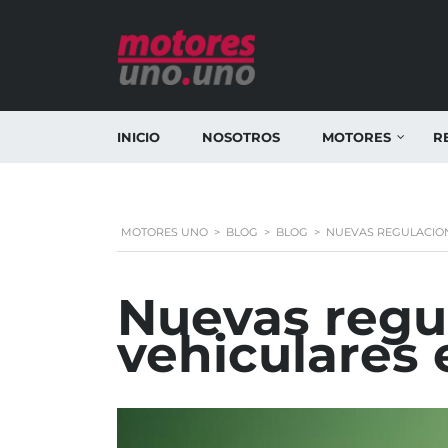
INICIO
NOSOTROS
MOTORES
R
MOTORES UNO
>
BLOG
>
BLOG
>
NUEVAS REGULACION
Nuevas regu
vehiculares