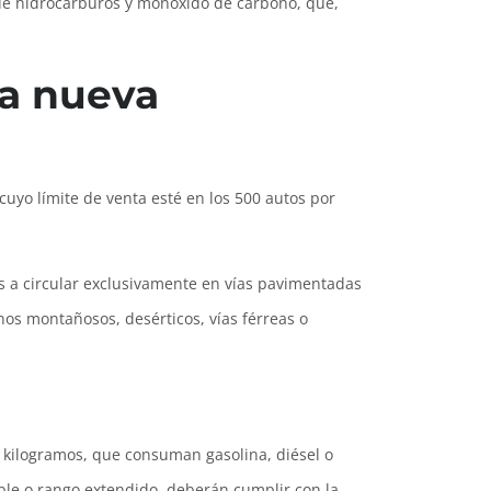
s de hidrocarburos y monóxido de carbono, que,
la nueva
uyo límite de venta esté en los 500 autos por
 a circular exclusivamente en vías pavimentadas
enos montañosos, desérticos, vías férreas o
57 kilogramos, que consuman gasolina, diésel o
ible o rango extendido, deberán cumplir con la