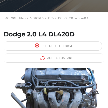
MOTORES UNO
>
MOTORES
>
1995
>
DODGE 2.0 L4 DL420D
Dodge 2.0 L4 DL420D
SCHEDULE TEST DRIVE
ADD TO COMPARE