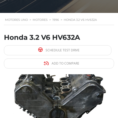
MOTORES UNO
>
MOTORES
>
1996
>
HONDA 3.2 V6 HV632A
Honda 3.2 V6 HV632A
SCHEDULE TEST DRIVE
ADD TO COMPARE