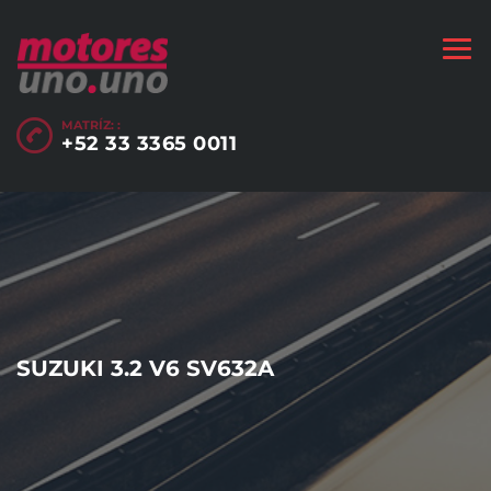
MATRÍZ: :
+52 33 3365 0011
SUZUKI 3.2 V6 SV632A