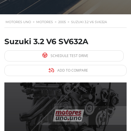
MOTORES UNO
>
MOTORES
>
2005
>
SUZUKI 3.2 V6 SV632A
Suzuki 3.2 V6 SV632A
SCHEDULE TEST DRIVE
ADD TO COMPARE