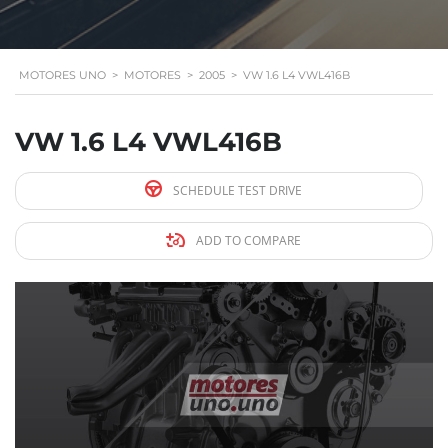
MOTORES UNO
>
MOTORES
>
2005
>
VW 1.6 L4 VWL416B
VW 1.6 L4 VWL416B
SCHEDULE TEST DRIVE
ADD TO COMPARE