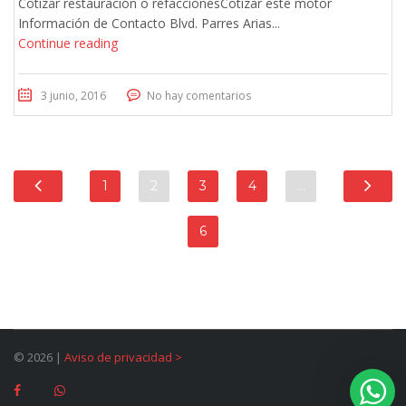
Cotizar restauración o refaccionesCotizar este motor
Información de Contacto Blvd. Parres Arias...
Continue reading
3 junio, 2016
No hay comentarios
1
2
3
4
…
6
© 2026 |
Aviso de privacidad
>