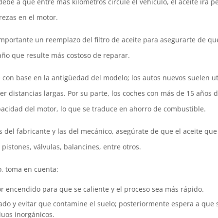
be a que entre más kilómetros circule el vehículo, el aceite irá pe
ezas en el motor.
 importante un reemplazo del filtro de aceite para asegurarte de q
año que resulte más costoso de reparar.
e con base en la antigüedad del modelo; los autos nuevos suelen uti
er distancias largas. Por su parte, los coches con más de 15 años d
acidad del motor, lo que se traduce en ahorro de combustible.
el fabricante y las del mecánico, asegúrate de que el aceite que 
 pistones, válvulas, balancines, entre otros.
o, toma en cuenta:
or encendido para que se caliente y el proceso sea más rápido.
ado y evitar que contamine el suelo; posteriormente espera a que se
duos inorgánicos.