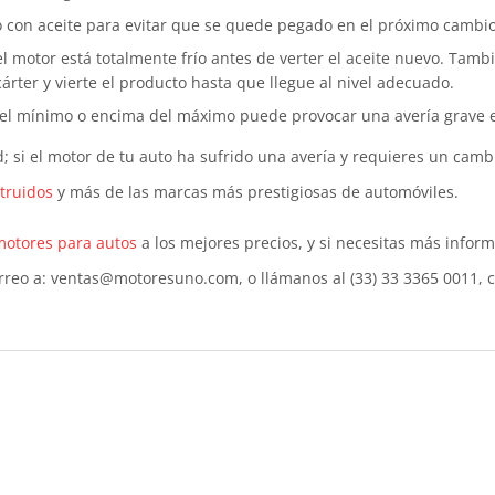
uevo con aceite para evitar que se quede pegado en el próximo cambio
motor está totalmente frío antes de verter el aceite nuevo. Tambié
cárter y vierte el producto hasta que llegue al nivel adecuado.
 del mínimo o encima del máximo puede provocar una avería grave e
; si el motor de tu auto ha sufrido una avería y requieres un cam
truidos
y más de las marcas más prestigiosas de automóviles.
motores para autos
a los mejores precios, y si necesitas más inform
rreo a: ventas@motoresuno.com, o llámanos al (33) 33 3365 0011, 