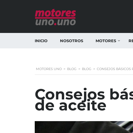
INICIO
NOSOTROS
MOTORES
R
MOTORES UNO
>
BLOG
>
BLOG
>
CONSEJOS BÁSICOS 
Consejos bá
de aceite