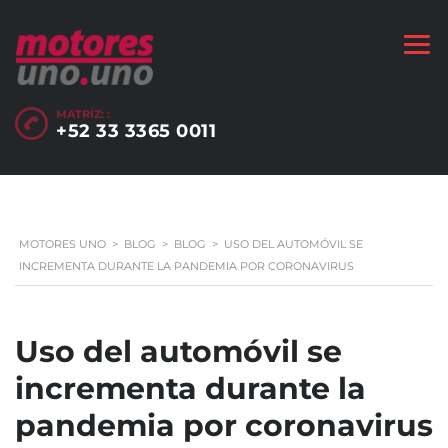
MATRÍZ: :
+52 33 3365 0011
MOTORES UNO
>
BLOG
>
BLOG
>
USO DEL AUTOMÓVIL SE
INCREMENTA DURANTE LA PANDEMIA POR CORONAVIRUS
Uso del automóvil se
incrementa durante la
pandemia por coronavirus